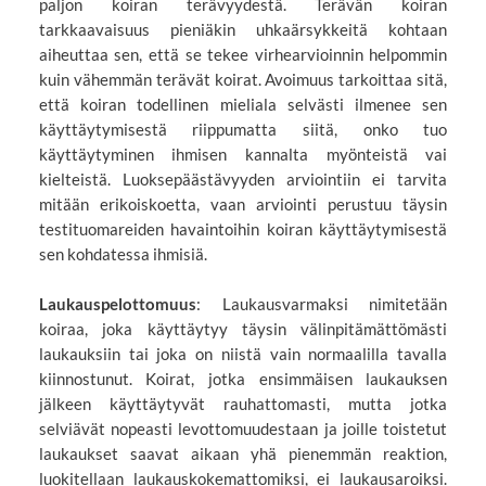
paljon koiran terävyydestä. Terävän koiran
tarkkaavaisuus pieniäkin uhkaärsykkeitä kohtaan
aiheuttaa sen, että se tekee virhearvioinnin helpommin
kuin vähemmän terävät koirat. Avoimuus tarkoittaa sitä,
että koiran todellinen mieliala selvästi ilmenee sen
käyttäytymisestä riippumatta siitä, onko tuo
käyttäytyminen ihmisen kannalta myönteistä vai
kielteistä. Luoksepäästävyyden arviointiin ei tarvita
mitään erikoiskoetta, vaan arviointi perustuu täysin
testituomareiden havaintoihin koiran käyttäytymisestä
sen kohdatessa ihmisiä.
Laukauspelottomuus
: Laukausvarmaksi nimitetään
koiraa, joka käyttäytyy täysin välinpitämättömästi
laukauksiin tai joka on niistä vain normaalilla tavalla
kiinnostunut. Koirat, jotka ensimmäisen laukauksen
jälkeen käyttäytyvät rauhattomasti, mutta jotka
selviävät nopeasti levottomuudestaan ja joille toistetut
laukaukset saavat aikaan yhä pienemmän reaktion,
luokitellaan laukauskokemattomiksi, ei laukausaroiksi.