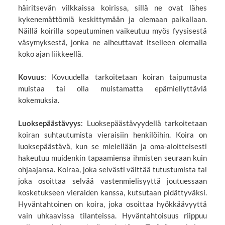
häiritsevän vilkkaissa koirissa, sillä ne ovat lähes
kykenemättömiä keskittymään ja olemaan paikallaan.
Näillä koirilla sopeutuminen vaikeutuu myös fyysisestä
väsymyksestä, jonka ne aiheuttavat itselleen olemalla
koko ajan liikkeellä.
Kovuus
: Kovuudella tarkoitetaan koiran taipumusta
muistaa tai olla muistamatta epämiellyttäviä
kokemuksia.
Luoksepäästävyys
: Luoksepäästävyydellä tarkoitetaan
koiran suhtautumista vieraisiin henkilöihin. Koira on
luoksepäästävä, kun se mielellään ja oma-aloitteisesti
hakeutuu muidenkin tapaamiensa ihmisten seuraan kuin
ohjaajansa. Koiraa, joka selvästi välttää tutustumista tai
joka osoittaa selvää vastenmielisyyttä joutuessaan
kosketukseen vieraiden kanssa, kutsutaan pidättyväksi.
Hyväntahtoinen on koira, joka osoittaa hyökkäävyyttä
vain uhkaavissa tilanteissa. Hyväntahtoisuus riippuu