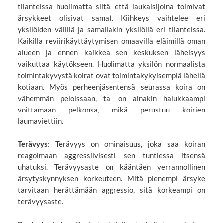
tilanteissa huolimatta siitä, että laukaisijoina toimivat
ärsykkeet olisivat samat. Kiihkeys vaihtelee eri
yksilöiden välillä ja samallakin yksilöllä eri tilanteissa.
Kaikilla reviirikäyttäytymisen omaavilla eläimillä oman
alueen ja ennen kaikkea sen keskuksen läheisyys
vaikuttaa käytökseen. Huolimatta yksilön normaalista
toimintakyvystä koirat ovat toimintakykyisempiä lähellä
kotiaan. Myös perheenjäsentensä seurassa koira on
vähemmän peloissaan, tai on ainakin halukkaampi
voittamaan pelkonsa, mikä perustuu koirien
laumaviettiin.
Terävyys
: Terävyys on ominaisuus, joka saa koiran
reagoimaan aggressiivisesti sen tuntiessa itsensä
uhatuksi. Terävyysaste on kääntäen verrannollinen
ärsytyskynnyksen korkeuteen. Mitä pienempi ärsyke
tarvitaan herättämään aggressio, sitä korkeampi on
terävyysaste.