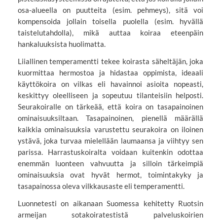
osa-alueella on puutteita (esim. pehmeys), sitä voi
kompensoida jollain toisella puolella (esim. hyvällä
taistelutahdolla), mikä auttaa koiraa eteenpäin
hankaluuksista huolimatta.
Liiallinen temperamentti tekee koirasta säheltäjän, joka
kuormittaa hermostoa ja hidastaa oppimista, ideaali
käyttökoira on vilkas eli havainnoi asioita nopeasti,
keskittyy oleelliseen ja sopeutuu tilanteisiin helposti.
Seurakoiralle on tärkeää, että koira on tasapainoinen
ominaisuuksiltaan. Tasapainoinen, pienellä määrällä
kaikkia ominaisuuksia varustettu seurakoira on iloinen
ystävä, joka turvaa mielellään laumaansa ja viihtyy sen
parissa. Harrastuskoiralta voidaan kuitenkin odottaa
enemmän luonteen vahvuutta ja silloin tärkeimpiä
ominaisuuksia ovat hyvät hermot, toimintakyky ja
tasapainossa oleva vilkkausaste eli temperamentti.
Luonnetesti on aikanaan Suomessa kehitetty Ruotsin
armeijan sotakoiratestistä palveluskoirien