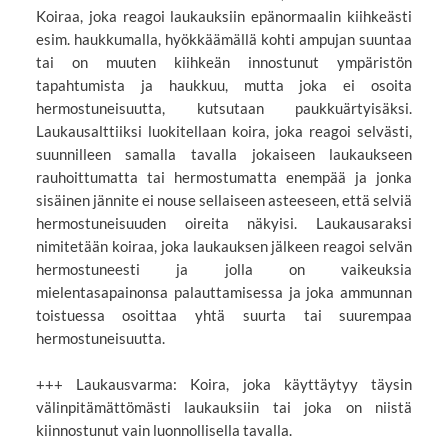
Koiraa, joka reagoi laukauksiin epänormaalin kiihkeästi
esim. haukkumalla, hyökkäämällä kohti ampujan suuntaa
tai on muuten kiihkeän innostunut ympäristön
tapahtumista ja haukkuu, mutta joka ei osoita
hermostuneisuutta, kutsutaan paukkuärtyisäksi.
Laukausalttiiksi luokitellaan koira, joka reagoi selvästi,
suunnilleen samalla tavalla jokaiseen laukaukseen
rauhoittumatta tai hermostumatta enempää ja jonka
sisäinen jännite ei nouse sellaiseen asteeseen, että selviä
hermostuneisuuden oireita näkyisi. Laukausaraksi
nimitetään koiraa, joka laukauksen jälkeen reagoi selvän
hermostuneesti ja jolla on vaikeuksia
mielentasapainonsa palauttamisessa ja joka ammunnan
toistuessa osoittaa yhtä suurta tai suurempaa
hermostuneisuutta.
+++ Laukausvarma: Koira, joka käyttäytyy täysin
välinpitämättömästi laukauksiin tai joka on niistä
kiinnostunut vain luonnollisella tavalla.