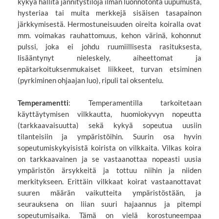
kykyä hallita jännitystiloja ilman luonnotonta uupumusta,
hysteriaa tai muita merkkejä sisäisen tasapainon
järkkymisestä. Hermostuneisuuden oireita koiralla ovat
mm. voimakas rauhattomuus, kehon värinä, kohonnut
pulssi, joka ei johdu ruumiillisesta rasituksesta,
lisääntynyt nieleskely, aiheettomat ja
epätarkoituksenmukaiset liikkeet, turvan etsiminen
(pyrkiminen ohjaajan luo), ripuli tai oksentelu.
Temperamentti
: Temperamentilla tarkoitetaan
käyttäytymisen vilkkautta, huomiokyvyn nopeutta
(tarkkaavaisuutta) sekä kykyä sopeutua uusiin
tilanteisiin ja ympäristöihin. Suurin osa hyvin
sopeutumiskykyisistä koirista on vilkkaita. Vilkas koira
on tarkkaavainen ja se vastaanottaa nopeasti uusia
ympäristön ärsykkeitä ja tottuu niihin ja niiden
merkitykseen. Erittäin vilkkaat koirat vastaanottavat
suuren määrän vaikutteita ympäristöstään, ja
seurauksena on liian suuri hajaannus ja pitempi
sopeutumisaika. Tämä on vielä korostuneempaa