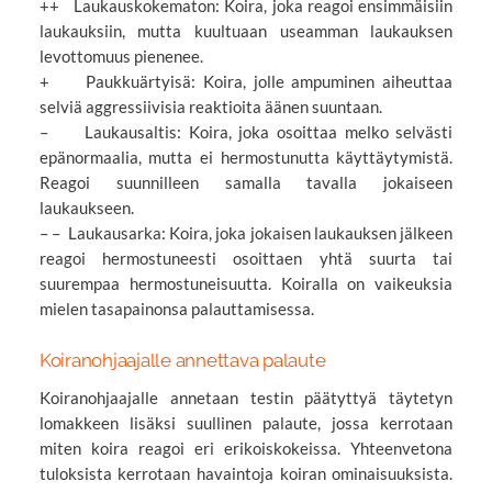
++ Laukauskokematon: Koira, joka reagoi ensimmäisiin
laukauksiin, mutta kuultuaan useamman laukauksen
levottomuus pienenee.
+ Paukkuärtyisä: Koira, jolle ampuminen aiheuttaa
selviä aggressiivisia reaktioita äänen suuntaan.
– Laukausaltis: Koira, joka osoittaa melko selvästi
epänormaalia, mutta ei hermostunutta käyttäytymistä.
Reagoi suunnilleen samalla tavalla jokaiseen
laukaukseen.
– – Laukausarka: Koira, joka jokaisen laukauksen jälkeen
reagoi hermostuneesti osoittaen yhtä suurta tai
suurempaa hermostuneisuutta. Koiralla on vaikeuksia
mielen tasapainonsa palauttamisessa.
Koiranohjaajalle annettava palaute
Koiranohjaajalle annetaan testin päätyttyä täytetyn
lomakkeen lisäksi suullinen palaute, jossa kerrotaan
miten koira reagoi eri erikoiskokeissa. Yhteenvetona
tuloksista kerrotaan havaintoja koiran ominaisuuksista.