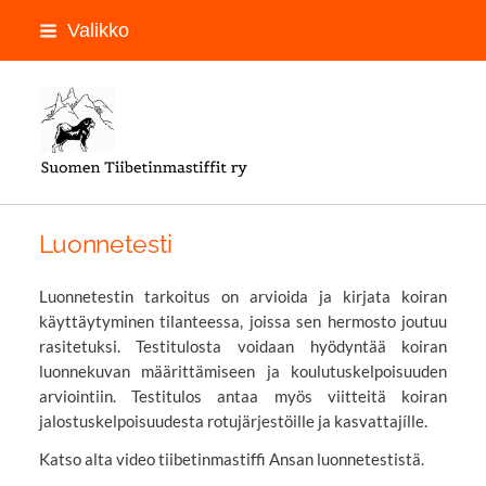
Siirry
Valikko
sivun
sisältöön
LOGON PAIKKA
Luonnetesti
Luonnetestin tarkoitus on arvioida ja kirjata koiran
käyttäytyminen tilanteessa, joissa sen hermosto joutuu
rasitetuksi. Testitulosta voidaan hyödyntää koiran
luonnekuvan määrittämiseen ja koulutuskelpoisuuden
arviointiin. Testitulos antaa myös viitteitä koiran
jalostuskelpoisuudesta rotujärjestöille ja kasvattajílle.
Katso alta video tiibetinmastiffi Ansan luonnetestistä.