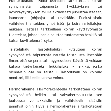
Puolustushalu
: Puolustushalulla tarkoitetaan koiran
synnynnäistä taipumusta hyökkäyksen tai
hyökkäysyrityksen avulla aktiivisesti puolustaa itseään,
laumaansa (ohjaaja) tai reviiriään. Puolustushalu
vaihtelee tilanteiden, ympäristön ja koiran mielialojen
mukaan. Testissä tarkkaillaan koiran käyttäytymistä
tilanteissa, joissa uhan aiheuttaa tuntematon henkilö tai
koiran kuvittelema ärsyke.
Taisteluhalu:
Taisteluhaluksi kutsutaan koiran
synnynnäistä taipumusta nauttia taistelusta itsestään
ilman, että se perustuisi aggressioon. Käytöstä voidaan
kutsua tietynlaiseksi leikkihaluksi – leikiksi, jonka
olennaisin osa on taistelu. Taisteluhalu on koiralle
moottori, liikkeelle paneva voima.
Hermorakenne
: Hermorakenteella tarkoitetaan koiran
synnynnäistä heikko- tai vahvahermoisuutta sen
joutuessa voimakkaisiin ja vaihteleviin sisäisiin
jännitystiloihin. Hyvällä hermorakenteella tarkoitetaan