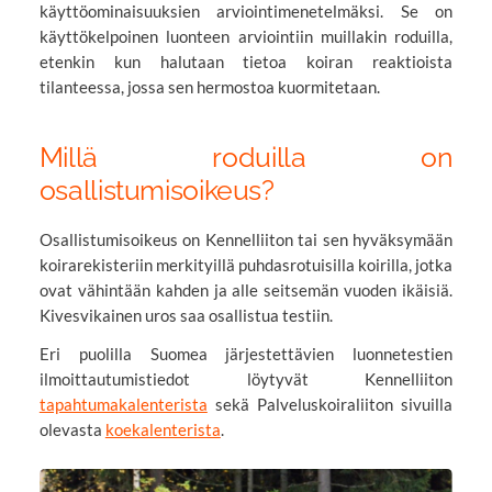
käyttöominaisuuksien arviointimenetelmäksi. Se on
käyttökelpoinen luonteen arviointiin muillakin roduilla,
etenkin kun halutaan tietoa koiran reaktioista
tilanteessa, jossa sen hermostoa kuormitetaan.
Millä roduilla on
osallistumisoikeus?
Osallistumisoikeus on Kennelliiton tai sen hyväksymään
koirarekisteriin merkityillä puhdasrotuisilla koirilla, jotka
ovat vähintään kahden ja alle seitsemän vuoden ikäisiä.
Kivesvikainen uros saa osallistua testiin.
Eri puolilla Suomea järjestettävien luonnetestien
ilmoittautumistiedot löytyvät Kennelliiton
tapahtumakalenterista
sekä Palveluskoiraliiton sivuilla
olevasta
koekalenterista
.