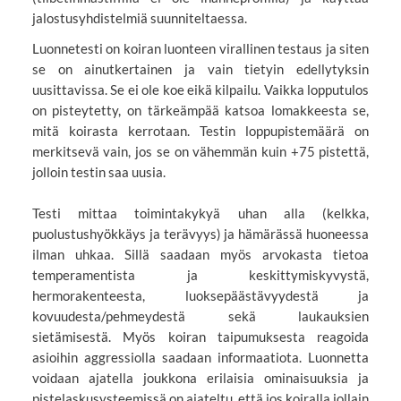
jalostusyhdistelmiä suunniteltaessa.
Luonnetesti on koiran luonteen virallinen testaus ja siten
se on ainutkertainen ja vain tietyin edellytyksin
uusittavissa. Se ei ole koe eikä kilpailu. Vaikka lopputulos
on pisteytetty, on tärkeämpää katsoa lomakkeesta se,
mitä koirasta kerrotaan. Testin loppupistemäärä on
merkitsevä vain, jos se on vähemmän kuin +75 pistettä,
jolloin testin saa uusia.
Testi mittaa toimintakykyä uhan alla (kelkka,
puolustushyökkäys ja terävyys) ja hämärässä huoneessa
ilman uhkaa. Sillä saadaan myös arvokasta tietoa
temperamentista ja keskittymiskyvystä,
hermorakenteesta, luoksepäästävyydestä ja
kovuudesta/pehmeydestä sekä laukauksien
sietämisestä. Myös koiran taipumuksesta reagoida
asioihin aggressiolla saadaan informaatiota. Luonnetta
voidaan ajatella joukkona erilaisia ominaisuuksia ja
pistelaskusysteemissä on ajateltu, että jos koiralla jollain