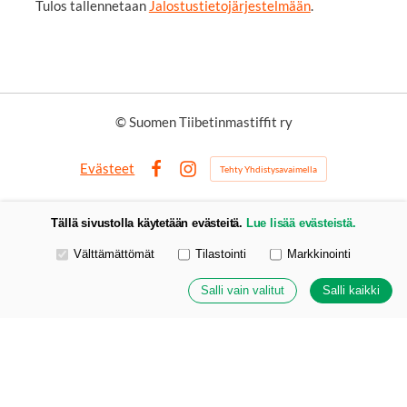
Tulos tallennetaan
Jalostustietojärjestelmään
.
©
Suomen Tiibetinmastiffit ry
Evästeet
Tehty Yhdistysavaimella
Facebook
Instagram
Tällä sivustolla käytetään evästeitä.
Lue lisää evästeistä.
Valitse käytettävät evästeet
Välttämättömät
Tilastointi
Markkinointi
Salli vain valitut
Salli kaikki