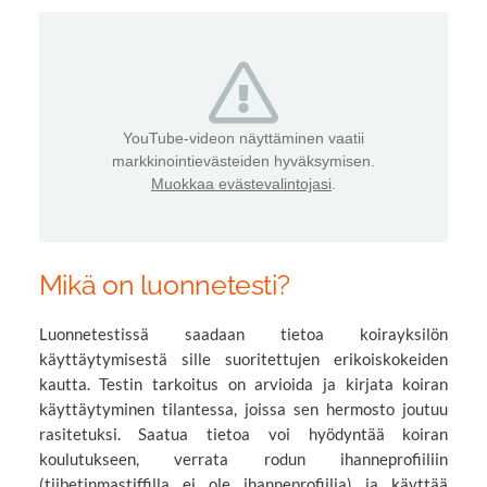
YouTube-videon näyttäminen vaatii
markkinointievästeiden hyväksymisen.
Muokkaa evästevalintojasi
.
Mikä on luonnetesti?
Luonnetestissä saadaan tietoa koirayksilön
käyttäytymisestä sille suoritettujen erikoiskokeiden
kautta. Testin tarkoitus on arvioida ja kirjata koiran
käyttäytyminen tilantessa, joissa sen hermosto joutuu
rasitetuksi. Saatua tietoa voi hyödyntää koiran
koulutukseen, verrata rodun ihanneprofiiliin
(tiibetinmastiffilla ei ole ihanneprofiilia) ja käyttää