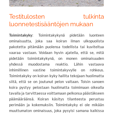
Testitulosten tulkinta
luonnetestisääntöjen mukaan
Toimintakyky
: Toimintakykynä pidetään luonteen
ominaisuutta, joka saa koiran ilman ulkopuolista
pakotetta pitämään puolensa todellista tai kuviteltua
vaaraa vastaan. Voidaan hyvin ajatella, että se, mitä
pidetään toimintakykynä, on monen ominaisuuden
yhdessä muodostama reaktio. Lähin vastaava
inhimillinen vastine toimintakyvylle on rohkeus.
Toimintakyky on koiran kyky hallita tekojaan huolimatta
siitä, että se on joutunut pelon valtaan. Toisin sanoen
koira pystyy pelostaan huolimatta toimimaan oikealla
tavalla ja tarvittaessa voittamaan pelkonsa päästäkseen
päämääräänsä. Koiran käsitys tilanteesta perustuu
perimään ja kokemuksiin. Toimintakyky ei ole mikään
muuttumaton ominaisuus, joka pysyisi samana kaikissa