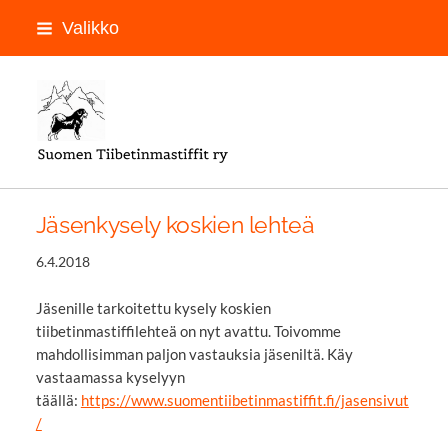
Siirry
Valikko
sivun
sisältöön
LOGON PAIKKA
Jäsenkysely koskien lehteä
6.4.2018
Jäsenille tarkoitettu kysely koskien
tiibetinmastiffilehteä on nyt avattu. Toivomme
mahdollisimman paljon vastauksia jäseniltä. Käy
vastaamassa kyselyyn
täällä:
https://www.suomentiibetinmastiffit.fi/jasensivut
/