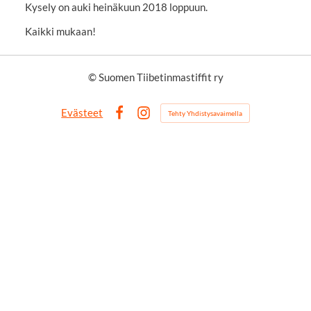
Kysely on auki heinäkuun 2018 loppuun.
Kaikki mukaan!
©
Suomen Tiibetinmastiffit ry
Evästeet
Tehty Yhdistysavaimella
Facebook
Instagram