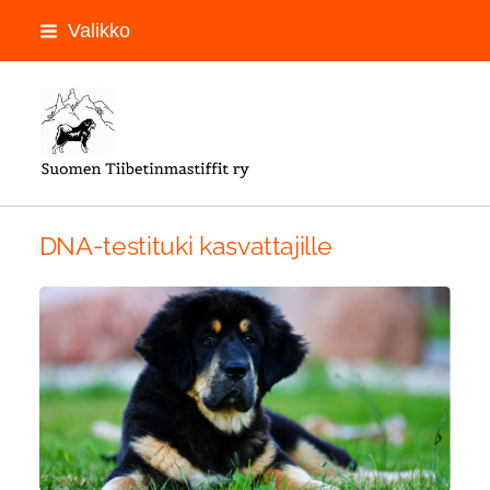
Siirry
Valikko
sivun
sisältöön
LOGON PAIKKA
DNA-testituki kasvattajille