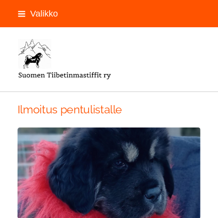
Siirry
Valikko
sivun
sisältöön
LOGON PAIKKA
Ilmoitus pentulistalle