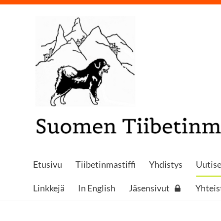
Siirry
sivun
sisältöön
LOGON PAIKKA
Etusivu
Tiibetinmastiffi
Yhdistys
Uutise
Linkkejä
In English
Jäsensivut
Yhtei