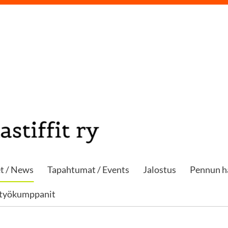
t / News
Tapahtumat / Events
Jalostus
Pennun h
styökumppanit