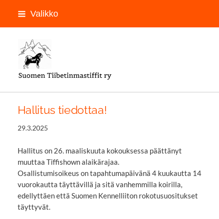
Siirry
Valikko
sivun
sisältöön
LOGON PAIKKA
Hallitus tiedottaa!
29.3.2025
Hallitus on 26. maaliskuuta kokouksessa päättänyt
muuttaa Tiffishown alaikärajaa.
Osallistumisoikeus on tapahtumapäivänä 4 kuukautta 14
vuorokautta täyttävillä ja sitä vanhemmilla koirilla,
edellyttäen että Suomen Kennelliiton rokotusuositukset
täyttyvät.