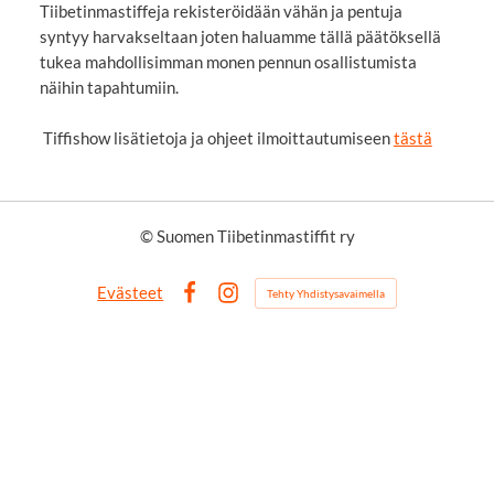
Tiibetinmastiffeja rekisteröidään vähän ja pentuja
syntyy harvakseltaan joten haluamme tällä päätöksellä
tukea mahdollisimman monen pennun osallistumista
näihin tapahtumiin.
Tiffishow lisätietoja ja ohjeet ilmoittautumiseen
tästä
©
Suomen Tiibetinmastiffit ry
Evästeet
Tehty Yhdistysavaimella
Facebook
Instagram