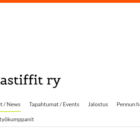
t / News
Tapahtumat / Events
Jalostus
Pennun h
styökumppanit