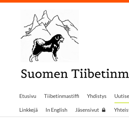
Siirry
sivun
sisältöön
LOGON PAIKKA
Etusivu
Tiibetinmastiffi
Yhdistys
Uutise
Linkkejä
In English
Jäsensivut
Yhtei