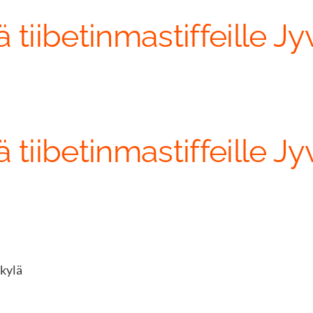
tiibetinmastiffeille J
tiibetinmastiffeille J
skylä