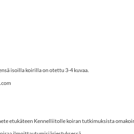
ensä isoilla koirilla on otettu 3-4 kuvaa.
l.com
ähete etukäteen Kennelliitolle koiran tutkimuksista omakoi
iraa ilmoittautumisjärjestyksessä.