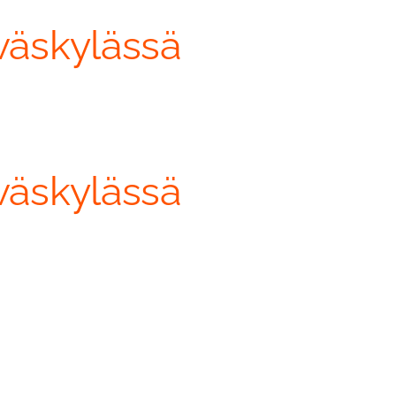
yväskylässä
yväskylässä