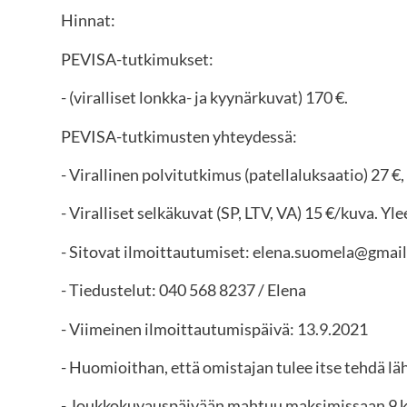
Hinnat:
PEVISA-tutkimukset:
- (viralliset lonkka- ja kyynärkuvat) 170 €.
PEVISA-tutkimusten yhteydessä:
- Virallinen polvitutkimus (patellaluksaatio) 27 €,
- Viralliset selkäkuvat (SP, LTV, VA) 15 €/kuva. Yle
- Sitovat ilmoittautumiset: elena.suomela@gmai
- Tiedustelut: 040 568 8237 / Elena
- Viimeinen ilmoittautumispäivä: 13.9.2021
- Huomioithan, että omistajan tulee itse tehdä l
- Joukkokuvauspäivään mahtuu maksimissaan 9 ko