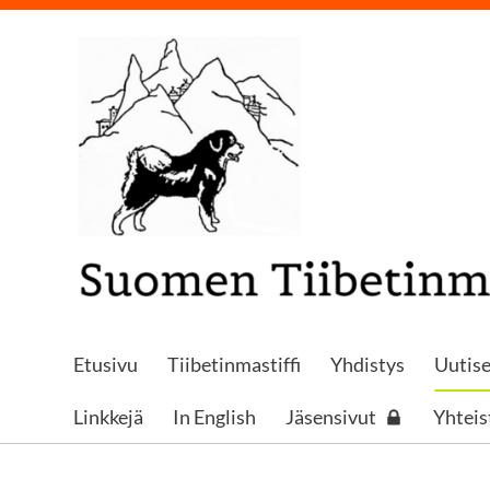
Siirry
sivun
sisältöön
LOGON PAIKKA
Etusivu
Tiibetinmastiffi
Yhdistys
Uutise
Linkkejä
In English
Jäsensivut
Yhtei