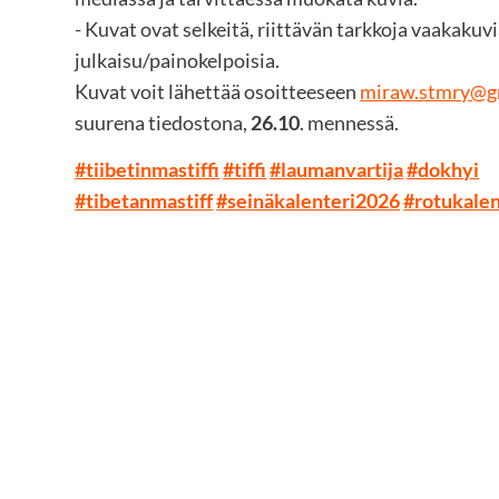
- Kuvat ovat selkeitä, riittävän tarkkoja vaakakuvi
julkaisu/painokelpoisia.
Kuvat voit lähettää osoitteeseen
miraw.stmry@g
suurena tiedostona,
26.10
. mennessä.
#tiibetinmastiffi
#tiffi
#laumanvartija
#dokhyi
#tibetanmastiff
#seinäkalenteri2026
#rotukalen