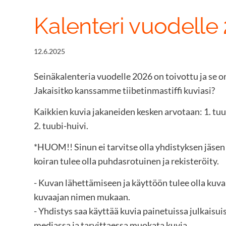
Kalenteri vuodelle
12.6.2025
Seinäkalenteria vuodelle 2026 on toivottu ja se on
Jakaisitko kanssamme tiibetinmastiffi kuviasi?
Kaikkien kuvia jakaneiden kesken arvotaan: 1. tuub
2. tuubi-huivi.
*HUOM!! Sinun ei tarvitse olla yhdistyksen jäsen
koiran tulee olla puhdasrotuinen ja rekisteröity.
- Kuvan lähettämiseen ja käyttöön tulee olla kuva
kuvaajan nimen mukaan.
- Yhdistys saa käyttää kuvia painetuissa julkaisuis
mediassa ja tarvittaessa muokata kuvia.