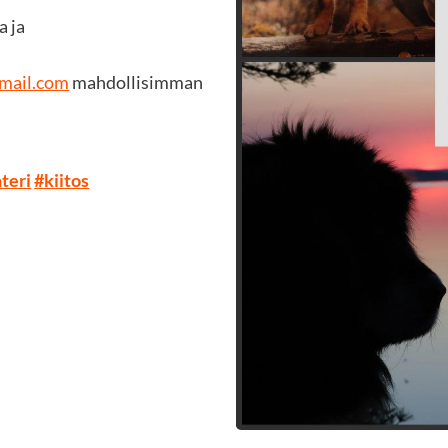
a ja
mail.com
mahdollisimman
teri
#kiitos