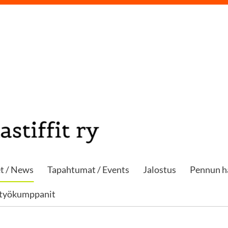
t / News
Tapahtumat / Events
Jalostus
Pennun h
styökumppanit