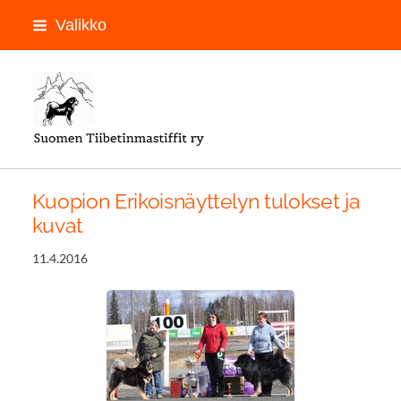
Siirry
Valikko
sivun
sisältöön
LOGON PAIKKA
Kuopion Erikoisnäyttelyn tulokset ja
kuvat
11.4.2016