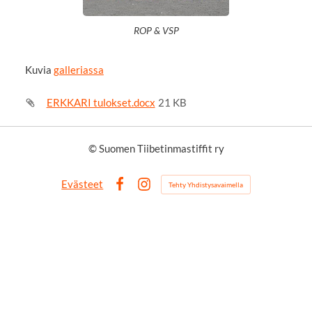
ROP & VSP
Kuvia
galleriassa
ERKKARI tulokset.docx
21 KB
©
Suomen Tiibetinmastiffit ry
Evästeet
Tehty Yhdistysavaimella
Facebook
Instagram