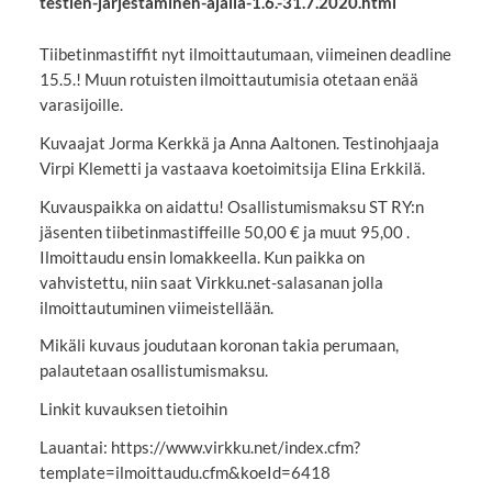
testien-jarjestaminen-ajalla-1.6.-31.7.2020.html
Tiibetinmastiffit nyt ilmoittautumaan, viimeinen deadline
15.5.! Muun rotuisten ilmoittautumisia otetaan enää
varasijoille.
Kuvaajat Jorma Kerkkä ja Anna Aaltonen. Testinohjaaja
Virpi Klemetti ja vastaava koetoimitsija Elina Erkkilä.
Kuvauspaikka on aidattu! Osallistumismaksu ST RY:n
jäsenten tiibetinmastiffeille 50,00 € ja muut 95,00 .
Ilmoittaudu ensin lomakkeella. Kun paikka on
vahvistettu, niin saat Virkku.net-salasanan jolla
ilmoittautuminen viimeistellään.
Mikäli kuvaus joudutaan koronan takia perumaan,
palautetaan osallistumismaksu.
Linkit kuvauksen tietoihin
Lauantai: https://www.virkku.net/index.cfm?
template=ilmoittaudu.cfm&koeId=6418