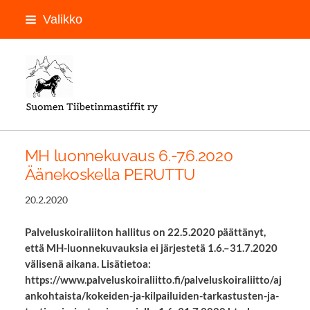
Siirry
Valikko
sivun
sisältöön
LOGON PAIKKA
MH luonnekuvaus 6.-7.6.2020
Äänekoskella PERUTTU
20.2.2020
Palveluskoiraliiton hallitus on 22.5.2020 päättänyt,
että MH-luonnekuvauksia ei järjestetä 1.6.–31.7.2020
välisenä aikana. Lisätietoa:
https://www.palveluskoiraliitto.fi/palveluskoiraliitto/aj
ankohtaista/kokeiden-ja-kilpailuiden-tarkastusten-ja-