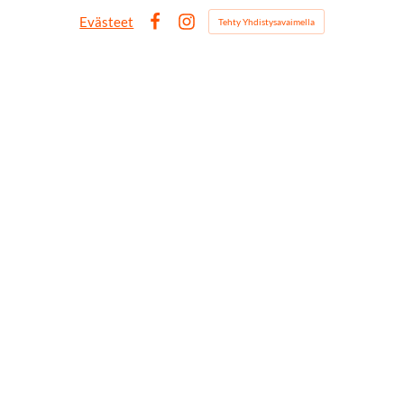
Evästeet
Tehty Yhdistysavaimella
Facebook
Instagram