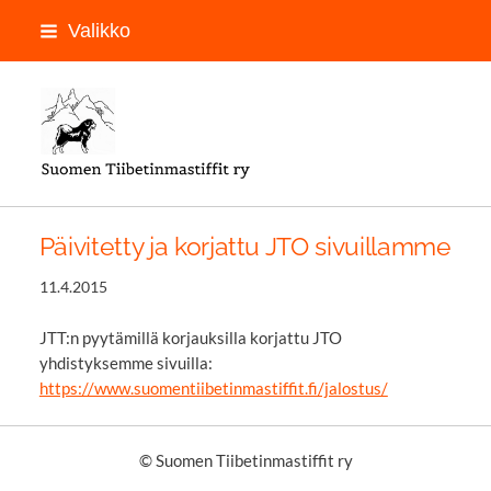
Siirry
Valikko
sivun
sisältöön
LOGON PAIKKA
Päivitetty ja korjattu JTO sivuillamme
11.4.2015
JTT:n pyytämillä korjauksilla korjattu JTO
yhdistyksemme sivuilla:
https://www.suomentiibetinmastiffit.fi/jalostus/
©
Suomen Tiibetinmastiffit ry