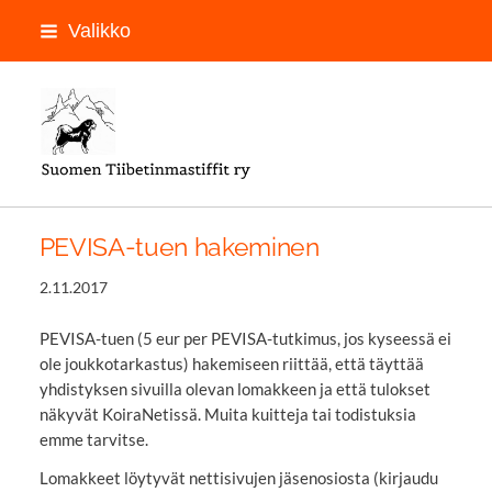
Siirry
Valikko
sivun
sisältöön
LOGON PAIKKA
PEVISA-tuen hakeminen
2.11.2017
PEVISA-tuen (5 eur per PEVISA-tutkimus, jos kyseessä ei
ole joukkotarkastus) hakemiseen riittää, että täyttää
yhdistyksen sivuilla olevan lomakkeen ja että tulokset
näkyvät KoiraNetissä. Muita kuitteja tai todistuksia
emme tarvitse.
Lomakkeet löytyvät nettisivujen jäsenosiosta (kirjaudu