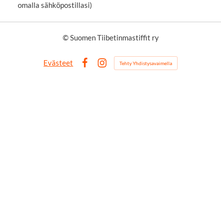
omalla sähköpostillasi)
©
Suomen Tiibetinmastiffit ry
Evästeet
Tehty Yhdistysavaimella
Facebook
Instagram