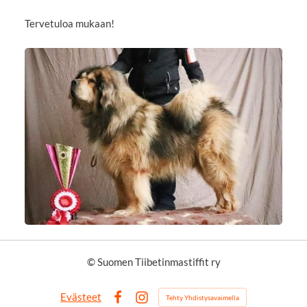
Tervetuloa mukaan!
©
Suomen Tiibetinmastiffit ry
Evästeet
Tehty Yhdistysavaimella