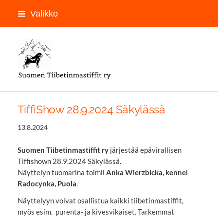
Siirry
Valikko
sivun
sisältöön
LOGON PAIKKA
TiffiShow 28.9.2024 Säkylässä
13.8.2024
Suomen Tiibetinmastiffit ry
järjestää epävirallisen
Tiffishown 28.9.2024 Säkylässä.
Näyttelyn tuomarina toimii
Anka Wierzbicka, kennel
Radocynka, Puola
.
Näyttelyyn voivat osallistua kaikki tiibetinmastiffit,
myös esim. purenta- ja kivesvikaiset. Tarkemmat