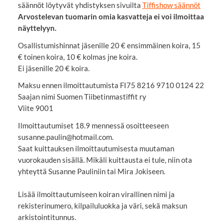
säännöt löytyvät yhdistyksen sivuilta
Tiffishow säännöt
Arvostelevan tuomarin omia kasvatteja ei voi ilmoittaa
näyttelyyn.
Osallistumishinnat jäsenille 20 € ensimmäinen koira, 15
€ toinen koira, 10 € kolmas jne koira.
Ei jäsenille 20 € koira.
Maksu ennen ilmoittautumista FI75 8216 9710 0124 22
Saajan nimi Suomen Tiibetinmastiffit ry
Viite 9001
Ilmoittautumiset 18.9 mennessä osoitteeseen
susanne.paulin@hotmail.com.
Saat kuittauksen ilmoittautumisesta muutaman
vuorokauden sisällä. Mikäli kuittausta ei tule, niin ota
yhteyttä Susanne Pauliniin tai Mira Jokiseen.
Lisää ilmoittautumiseen koiran virallinen nimi ja
rekisterinumero, kilpailuluokka ja väri, sekä maksun
arkistointitunnus.