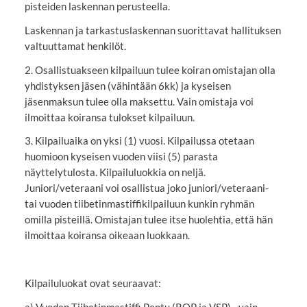
pisteiden laskennan perusteella.
Laskennan ja tarkastuslaskennan suorittavat hallituksen
valtuuttamat henkilöt.
2. Osallistuakseen kilpailuun tulee koiran omistajan olla
yhdistyksen jäsen (vähintään 6kk) ja kyseisen
jäsenmaksun tulee olla maksettu. Vain omistaja voi
ilmoittaa koiransa tulokset kilpailuun.
3. Kilpailuaika on yksi (1) vuosi. Kilpailussa otetaan
huomioon kyseisen vuoden viisi (5) parasta
näyttelytulosta. Kilpailuluokkia on neljä.
Juniori/veteraani voi osallistua joko juniori/veteraani-
tai vuoden tiibetinmastiffikilpailuun kunkin ryhmän
omilla pisteillä. Omistajan tulee itse huolehtia, että hän
ilmoittaa koiransa oikeaan luokkaan.
Kilpailuluokat ovat seuraavat:
a) Vuoden Tiibetinmastiffi Pentu (ROP ja VSP) - vain