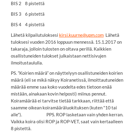
BIS 2 8 pistettä
BIS 3 6 pistettä
BIS 4 4 pistettä
Lähetä kilpailutuloksesi
kirsi.kuurne@upm.com
Lähetä
tuloksesi vuoden 2016 loppuun mennessä. 15.1.2017 on
takaraja, jolloin tulosten on oltava perillä. Kaikkien
osallistuneiden tulokset julkaistaan nettisivujen
ilmoitustaululla.
PS. ”Koirien määrä” on näyttelyyn osallistuneiden koirien
määrä (eli se mikä näkyy Koiranetissä, ilmoittautuneiden
määrää emme saa koko vuodelta edes tietoon enää
mistään, ainakaan kovin helposti) miinus pennut.
Koiramäärää ei tarvitse tietää tarkkaan, riittää että
saamme oikean koiramääräluokituksen (kuten "10 tai
alle"). PPS. ROP lasketaan vain yhden kerran.
Vaikka koira olisi ROP ja ROP-VET, saat vain kertaalleen
8 pistettä.