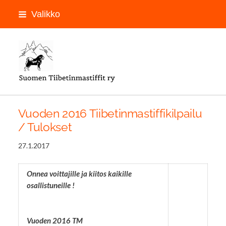
Siirry
Valikko
sivun
sisältöön
LOGON PAIKKA
Vuoden 2016 Tiibetinmastiffikilpailu
/ Tulokset
27.1.2017
Onnea voittajille ja kiitos kaikille
osallistuneille !
Vuoden 2016 TM