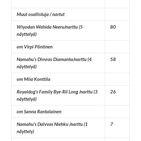
Muut osallistuja / nartut
Wiyodan Wahida Neeru/narttu (5
80
näyttelyä)
om Virpi Pöntinen
Namahu's Divvras Diamanta/narttu (4
58
näyttelyä)
om Miia Konttila
Royaldog's Family Bye-Ril Long /narttu (3
26
näyttelyä)
om Sanna Rantalainen
Namahu's Dalvvas Niehku /narttu (1
7
näyttely)