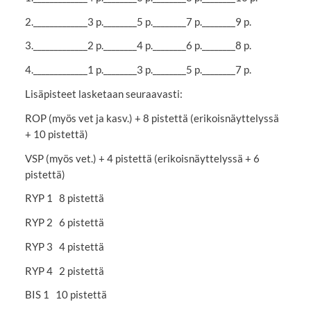
2._____________3 p.________5 p.________7 p.________9 p.
3._____________2 p.________4 p.________6 p.________8 p.
4._____________1 p.________3 p.________5 p.________7 p.
Lisäpisteet lasketaan seuraavasti:
ROP (myös vet ja kasv.) + 8 pistettä (erikoisnäyttelyssä
+ 10 pistettä)
VSP (myös vet.) + 4 pistettä (erikoisnäyttelyssä + 6
pistettä)
RYP 1 8 pistettä
RYP 2 6 pistettä
RYP 3 4 pistettä
RYP 4 2 pistettä
BIS 1 10 pistettä