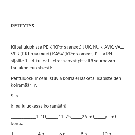
PISTEYTYS
Kilpailuluokissa PEK (KP:n saaneet) JUK, NUK, AVK, VAL,
VEK (ERI:n saaneet) KASV (KP:n saaneet) PU ja PN
sijoille 1. - 4. tulleet koirat saavat pisteitä seuraavan
taulukon mukaisesti:
Pentuluokkiin osallistuvia koiria ei lasketa lisäpisteiden
koiramääriin.
Sija
kilpailuluokassa koiramäärä
______________1-10_______11-25______26-50______yli 50
koiraa
1._____________4 p.________6 p.________8 p.________10 p.