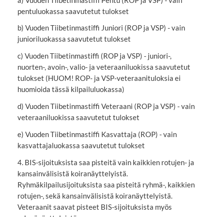
pentuluokassa saavutetut tulokset
b) Vuoden Tiibetinmastiffi Juniori (ROP ja VSP) - vain
junioriluokassa saavutetut tulokset
c) Vuoden Tiibetinmastiffi (ROP ja VSP) - juniori-,
nuorten-, avoin-, valio- ja veteraaniluokissa saavutetut
tulokset (HUOM! ROP- ja VSP-veteraanituloksia ei
huomioida tässä kilpailuluokassa)
d) Vuoden Tiibetinmastiffi Veteraani (ROP ja VSP) - vain
veteraaniluokissa saavutetut tulokset
e) Vuoden Tiibetinmastiffi Kasvattaja (ROP) - vain
kasvattajaluokassa saavutetut tulokset
4. BIS-sijoituksista saa pisteitä vain kaikkien rotujen- ja
kansainvälisistä koiranäyttelyistä.
Ryhmäkilpailusijoituksista saa pisteitä ryhmä-, kaikkien
rotujen-, sekä kansainvälisistä koiranäyttelyistä.
Veteraanit saavat pisteet BIS-sijoituksista myös