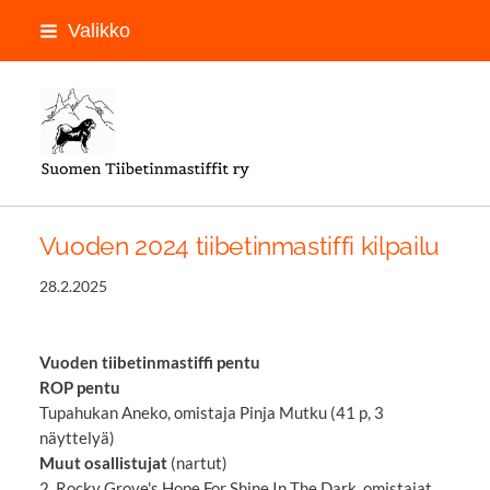
Siirry
Valikko
sivun
sisältöön
LOGON PAIKKA
Vuoden 2024 tiibetinmastiffi kilpailu
28.2.2025
Vuoden tiibetinmastiffi pentu
ROP pentu
Tupahukan Aneko, omistaja Pinja Mutku (41 p, 3
näyttelyä)
Muut osallistujat
(nartut)
2. Rocky Grove's Hope For Shine In The Dark, omistajat