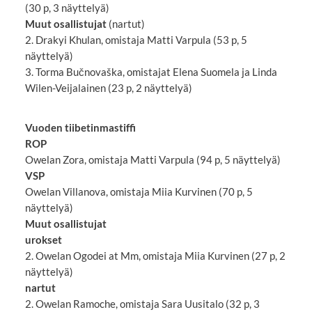
(30 p, 3 näyttelyä)
Muut osallistujat
(nartut)
2. Drakyi Khulan, omistaja Matti Varpula (53 p, 5
näyttelyä)
3. Torma Bučnovaška, omistajat Elena Suomela ja Linda
Wilen-Veijalainen (23 p, 2 näyttelyä)
Vuoden tiibetinmastiffi
ROP
Owelan Zora, omistaja Matti Varpula (94 p, 5 näyttelyä)
VSP
Owelan Villanova, omistaja Miia Kurvinen (70 p, 5
näyttelyä)
Muut osallistujat
urokset
2. Owelan Ogodei at Mm, omistaja Miia Kurvinen (27 p, 2
näyttelyä)
nartut
2. Owelan Ramoche, omistaja Sara Uusitalo (32 p, 3