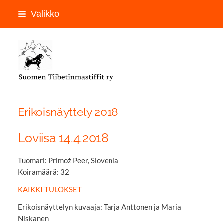
Siirry
Valikko
sivun
sisältöön
LOGON PAIKKA
Erikoisnäyttely 2018
Loviisa 14.4.2018
Tuomari: Primož Peer, Slovenia
Koiramäärä: 32
KAIKKI TULOKSET
Erikoisnäyttelyn kuvaaja: Tarja Anttonen ja Maria
Niskanen