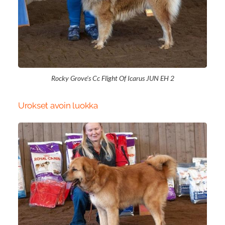
Rocky Grove's Cc Flight Of Icarus JUN EH 2
Urokset avoin luokka