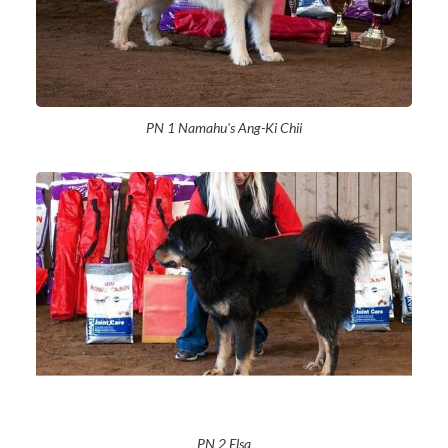
PN 1 Namahu's Ang-Ki Chii
PN 2 Elsa