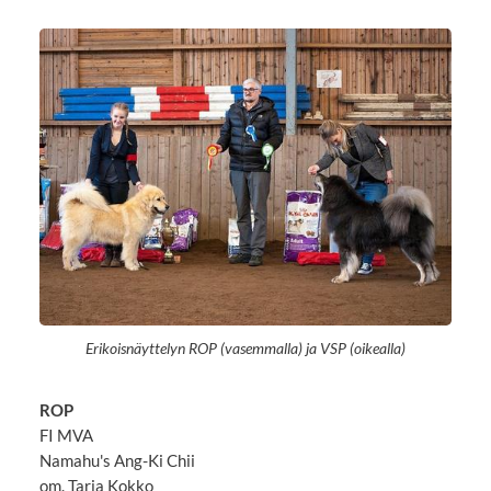
Erikoisnäyttelyn ROP (vasemmalla) ja VSP (oikealla)
ROP
FI MVA
Namahu's Ang-Ki Chii
om. Tarja Kokko