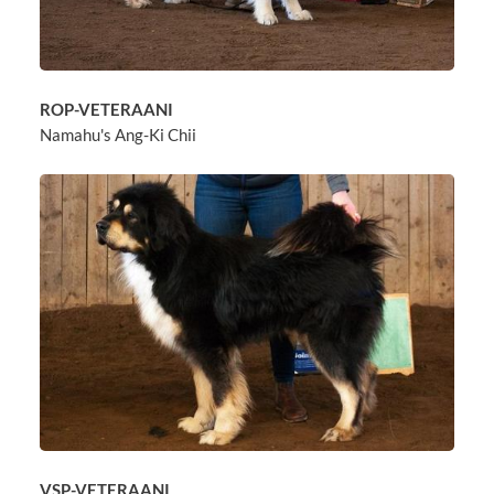
ROP-VETERAANI
Namahu's Ang-Ki Chii
VSP-VETERAANI