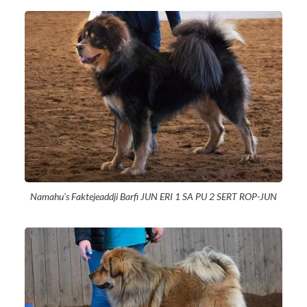
Namahu's Faktejeaddji Barfi JUN ERI 1 SA PU 2 SERT ROP-JUN